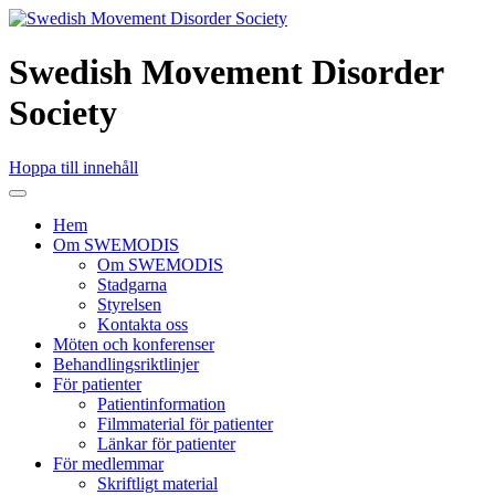
Swedish Movement Disorder
Society
Hoppa till innehåll
Hem
Om SWEMODIS
Om SWEMODIS
Stadgarna
Styrelsen
Kontakta oss
Möten och konferenser
Behandlingsriktlinjer
För patienter
Patientinformation
Filmmaterial för patienter
Länkar för patienter
För medlemmar
Skriftligt material