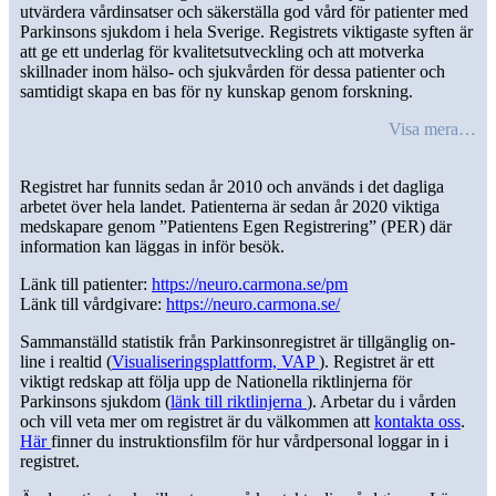
utvärdera vårdinsatser och säkerställa god vård för patienter med
Parkinsons sjukdom i hela Sverige. Registrets viktigaste syften är
att ge ett underlag för kvalitetsutveckling och att motverka
skillnader inom hälso- och sjukvården för dessa patienter och
samtidigt skapa en bas för ny kunskap genom forskning.
Visa mera…
Registret har funnits sedan år 2010 och används i det dagliga
arbetet över hela landet. Patienterna är sedan år 2020 viktiga
medskapare genom ”Patientens Egen Registrering” (PER) där
information kan läggas in inför besök.
Länk till patienter:
https://neuro.carmona.se/pm
Länk till vårdgivare:
https://neuro.carmona.se/
Sammanställd statistik från Parkinsonregistret är tillgänglig on-
line i realtid (
Visualiseringsplattform, VAP
). Registret är ett
viktigt redskap att följa upp de Nationella riktlinjerna för
Parkinsons sjukdom (
länk till riktlinjerna
). Arbetar du i vården
och vill veta mer om registret är du välkommen att
kontakta oss
.
Här
finner du instruktionsfilm för hur vårdpersonal loggar in i
registret.