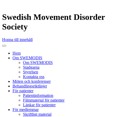
Swedish Movement Disorder
Society
Hoppa till innehåll
Hem
Om SWEMODIS
Om SWEMODIS
Stadgarna
Styrelsen
Kontakta oss
Möten och konferenser
Behandlingsriktlinjer
För patienter
Patientinformation
Filmmaterial för patienter
Länkar för patienter
För medlemmar
Skriftligt material